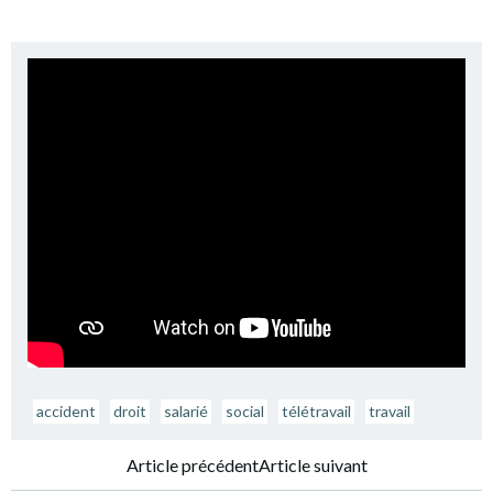
accident
droit
salarié
social
télétravail
travail
Navigation
Navigation
Article précédent
Article suivant